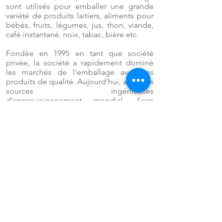
sont utilisés pour emballer une grande
variété de produits laitiers, aliments pour
bébés, fruits, légumes, jus, thon, viande,
café instantané, noix, tabac, bière etc.
Fondée en 1995 en tant que société
privée, la société a rapidement dominé
les marchés de l'emballage avec ses
produits de qualité. Aujourd'hui, avec des
sources ingénieuses
d'approvisionnement mondial, Scan
Holdings est l'un des principaux acteurs
sur le marché indien et exporte aussi à
travers le monde vers l'Asie, l'Afrique,
l'Australie, l'Europe et l'Amérique du Sud.
LL'entreprise est dirigée par une équipe
jeune, qui possède l'expertise et
l'expérience nécessaires pour servir ses
clients dans le monde entier. Ainsi,
l'équipe a également lancé avec succès
des produits innovants dans le monde de
l'emballage en Inde.