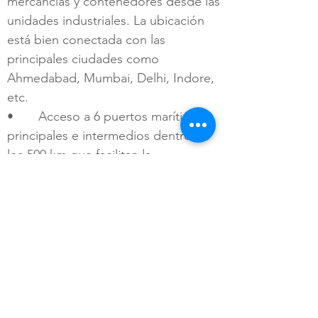
mercancías y contenedores desde las
unidades industriales. La ubicación
está bien conectada con las
principales ciudades como
Ahmedabad, Mumbai, Delhi, Indore,
etc.
• Acceso a 6 puertos marítimos
principales e intermedios dentro de
los 500 km que facilitan la
importación y exportación de
mercancías
• 2 aeropuertos internacionales
principales: Vadodara (60 km) y
Ahmedabad (81 km)
• Fuente de alimentación
ininterrumpida de alta tensión 24x7
• Todas las principales lecherías